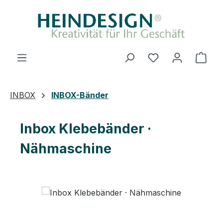
Zum Hauptinhalt springen
Du hast 0 Produ
Ware
INBOX
INBOX-Bänder
Inbox Klebebänder ·
Nähmaschine
Bildergalerie überspringen