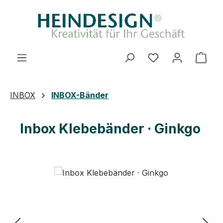
Zum Hauptinhalt springen
Du hast 0 Produ
Ware
INBOX
INBOX-Bänder
Inbox Klebebänder · Ginkgo
Bildergalerie überspringen