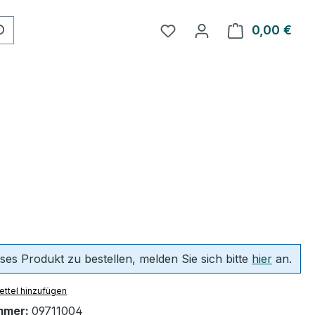
Du hast 0 Produkte auf 
0,00 €
Ware
ses Produkt zu bestellen, melden Sie sich bitte
hier
an.
ttel hinzufügen
mmer:
09711004