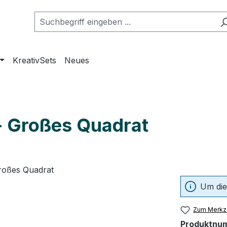
KreativSets
Neues
- Großes Quadrat
Um die
Zum Merkze
Produktnu