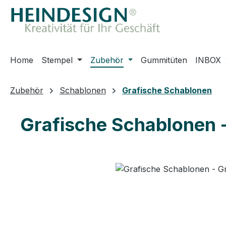
m Hauptinhalt springen
Zur Suche springen
Zur Hauptnavigation springen
Home
Stempel
Zubehör
Gummitüten
INBOX
Zubehör
Schablonen
Grafische Schablonen
Grafische Schablonen 
Bildergalerie überspringen