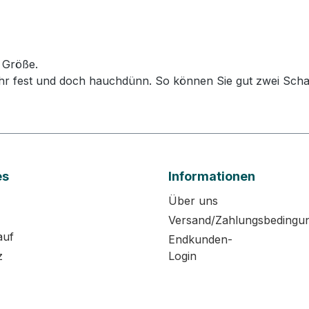
 Größe.
t sehr fest und doch hauchdünn. So können Sie gut zwei S
es
Informationen
Über uns
Versand/Zahlungsbedingu
auf
Endkunden-
z
Login