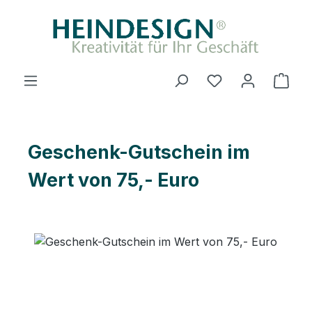
Zum Hauptinhalt springen
Du hast 0 Produ
Ware
Geschenk-Gutschein im
Wert von 75,- Euro
Bildergalerie überspringen