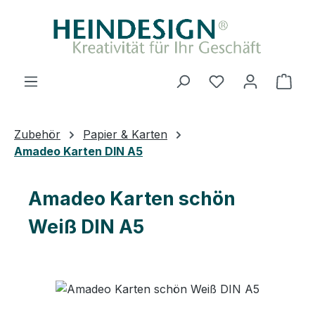
Zum Hauptinhalt springen
Du hast 0 Produ
Ware
Zubehör
Papier & Karten
Amadeo Karten DIN A5
Amadeo Karten schön
Weiß DIN A5
Bildergalerie überspringen