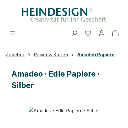
Zum Hauptinhalt springen
Du hast 0 Produ
Ware
Zubehör
Papier & Karten
Amadeo Papiere
Amadeo · Edle Papiere ·
Silber
Bildergalerie überspringen