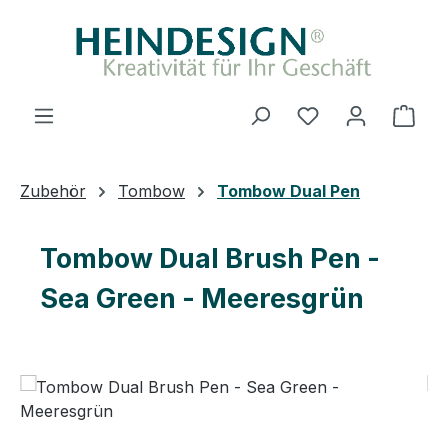
Zum Hauptinhalt springen
Du hast 0 Produ
Ware
Zubehör
Tombow
Tombow Dual Pen
Tombow Dual Brush Pen -
Sea Green - Meeresgrün
Bildergalerie überspringen