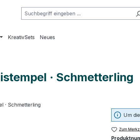
KreativSets
Neues
nistempel · Schmetterling
Um die
Zum Merkze
Produktnu