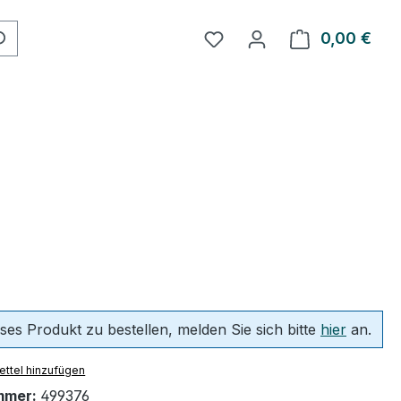
Du hast 0 Produkte auf 
0,00 €
Ware
ses Produkt zu bestellen, melden Sie sich bitte
hier
an.
ttel hinzufügen
mmer:
499376