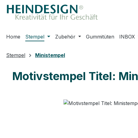
m Hauptinhalt springen
Zur Suche springen
Zur Hauptnavigation springen
Home
Stempel
Zubehör
Gummitüten
INBOX
Stempel
Ministempel
Motivstempel Titel: Mi
Bildergalerie überspringen