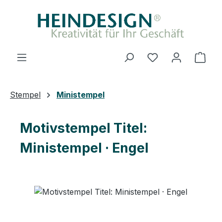
Zum Hauptinhalt springen
Du hast 0 Produ
Ware
Stempel
Ministempel
Motivstempel Titel:
Ministempel · Engel
Bildergalerie überspringen