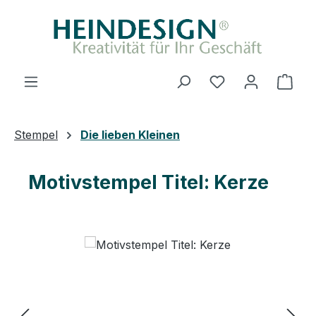
Zum Hauptinhalt springen
Du hast 0 Produ
Ware
Stempel
Die lieben Kleinen
Motivstempel Titel: Kerze
Bildergalerie überspringen