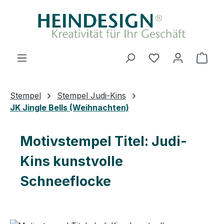
Zum Hauptinhalt springen
Du hast 0 Produ
Ware
Stempel
Stempel Judi-Kins
JK Jingle Bells (Weihnachten)
Motivstempel Titel: Judi-
Kins kunstvolle
Schneeflocke
Bildergalerie überspringen