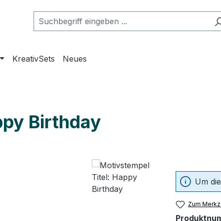
KreativSets
Neues
ppy Birthday
Um die
Zum Merkze
Produktnu