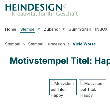
m Hauptinhalt springen
Zur Suche springen
Zur Hauptnavigation springen
Home
Stempel
Zubehör
Gummitüten
INBOX
Stempel
Stempel Heindesign
Viele Worte
Motivstempel Titel: Ha
Bildergalerie überspringen