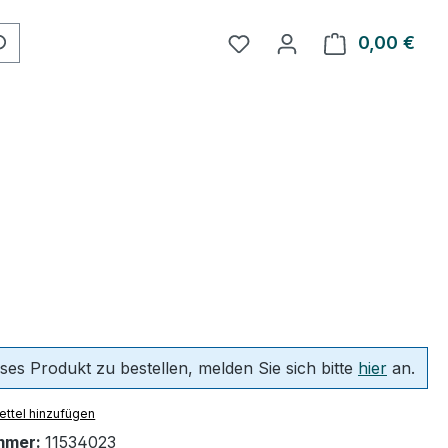
Du hast 0 Produkte auf 
0,00 €
Ware
ses Produkt zu bestellen, melden Sie sich bitte
hier
an.
ttel hinzufügen
mmer:
11534023