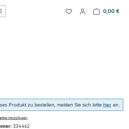
0,00 €
Ware
ses Produkt zu bestellen, melden Sie sich bitte
hier
an.
ttel hinzufügen
mmer:
334462