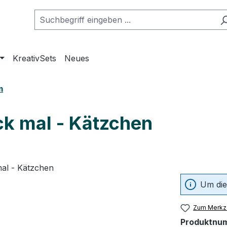
KreativSets
Neues
m
ck mal - Kätzchen
Um die
Zum Merkze
Produktnu