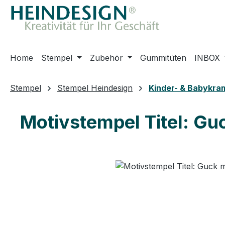
m Hauptinhalt springen
Zur Suche springen
Zur Hauptnavigation springen
Home
Stempel
Zubehör
Gummitüten
INBOX
Stempel
Stempel Heindesign
Kinder- & Babykra
Motivstempel Titel: Gu
Bildergalerie überspringen