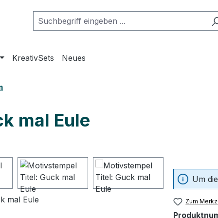
KreativSets
Neues
m
ck mal Eule
Um die
Zum Merkze
Produktnu