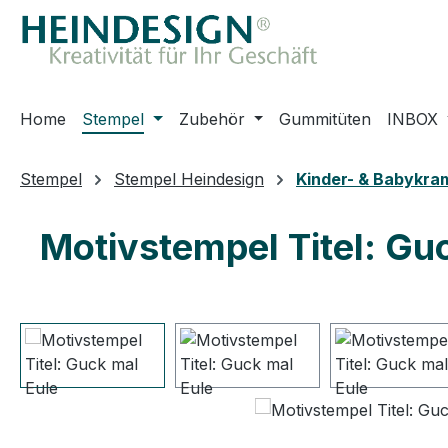
m Hauptinhalt springen
Zur Suche springen
Zur Hauptnavigation springen
Home
Stempel
Zubehör
Gummitüten
INBOX
Stempel
Stempel Heindesign
Kinder- & Babykra
Motivstempel Titel: Gu
Bildergalerie überspringen