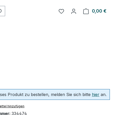
Du hast 0 Produkte auf 
0,00 €
Ware
ses Produkt zu bestellen, melden Sie sich bitte
hier
an.
ttel hinzufügen
mmer:
334474