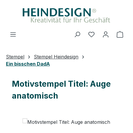
Zum Hauptinhalt springen
Du hast 0 Produ
Ware
Stempel
Stempel Heindesign
Ein bisschen DadA
Motivstempel Titel: Auge
anatomisch
Bildergalerie überspringen