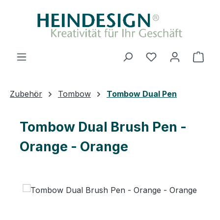
Zum Hauptinhalt springen
Du hast 0 Produ
Ware
Zubehör
Tombow
Tombow Dual Pen
Tombow Dual Brush Pen -
Orange - Orange
Bildergalerie überspringen