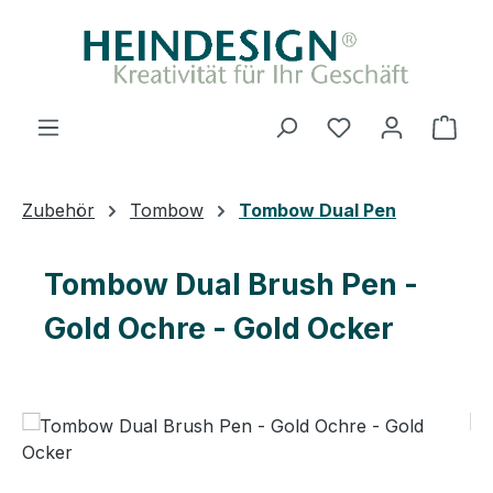
Zum Hauptinhalt springen
Du hast 0 Produ
Ware
Zubehör
Tombow
Tombow Dual Pen
Tombow Dual Brush Pen -
Gold Ochre - Gold Ocker
Bildergalerie überspringen