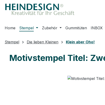
m Hauptinhalt springen
Zur Suche springen
Zur Hauptnavigation springen
Home
Stempel
Zubehör
Gummitüten
INBOX
Stempel
Die lieben Kleinen
Klein aber Oho!
Motivstempel Titel: Zw
Bildergalerie überspringen