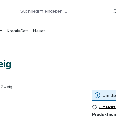
KreativSets
Neues
eig
Um die
Zum Merkze
Produktnu