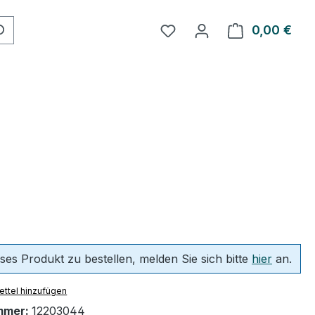
Du hast 0 Produkte auf 
0,00 €
Ware
ses Produkt zu bestellen, melden Sie sich bitte
hier
an.
ttel hinzufügen
mmer:
12203044