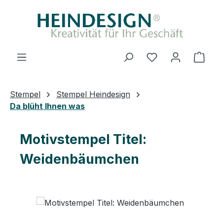
Zum Hauptinhalt springen
Du hast 0 Produ
Ware
Stempel
Stempel Heindesign
Da blüht Ihnen was
Motivstempel Titel:
Weidenbäumchen
Bildergalerie überspringen