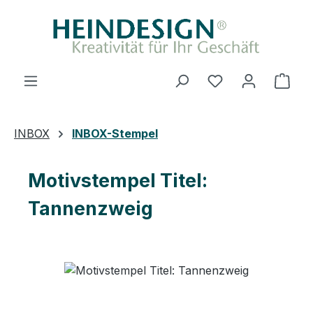
Zum Hauptinhalt springen
Ware
INBOX
INBOX-Stempel
Motivstempel Titel:
Tannenzweig
Bildergalerie überspringen