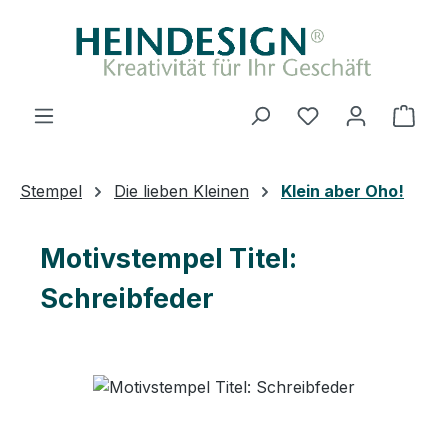
Zum Hauptinhalt springen
Du hast 0 Produ
Ware
Stempel
Die lieben Kleinen
Klein aber Oho!
Motivstempel Titel:
Schreibfeder
Bildergalerie überspringen