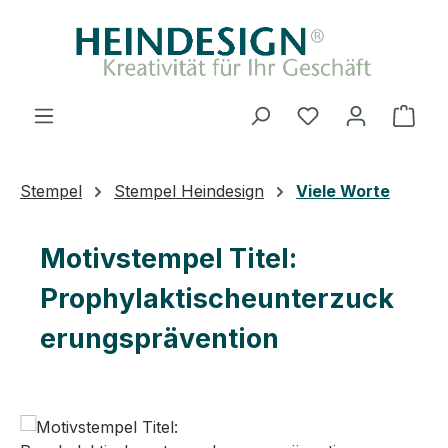
Zum Hauptinhalt springen
Du hast 0 Produ
Ware
Stempel
Stempel Heindesign
Viele Worte
Motivstempel Titel:
Prophylaktischeunterzuck
erungsprävention
Bildergalerie überspringen