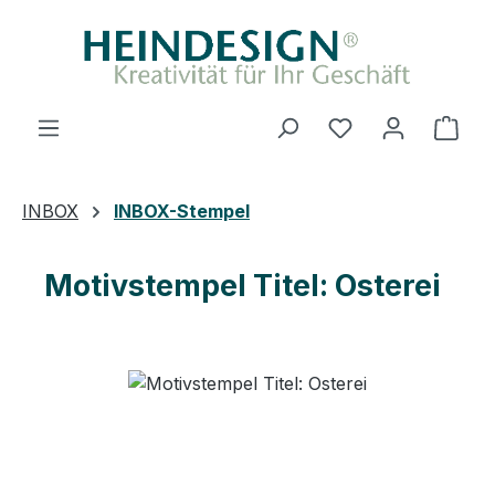
Zum Hauptinhalt springen
Du hast 0 Produ
Ware
INBOX
INBOX-Stempel
Motivstempel Titel: Osterei
Bildergalerie überspringen