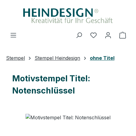
Zum Hauptinhalt springen
Du hast 0 Produ
Ware
Stempel
Stempel Heindesign
ohne Titel
Motivstempel Titel:
Notenschlüssel
Bildergalerie überspringen