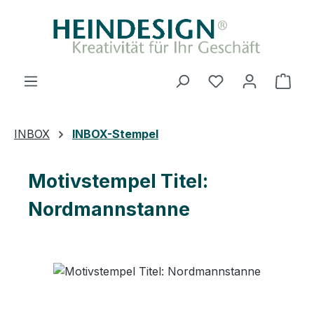
Zum Hauptinhalt springen
Ware
INBOX
INBOX-Stempel
Motivstempel Titel:
Nordmannstanne
Bildergalerie überspringen