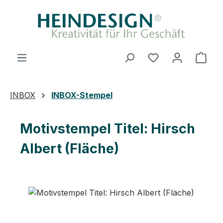
Zum Hauptinhalt springen
Du hast 0 Produ
Ware
INBOX
INBOX-Stempel
Motivstempel Titel: Hirsch
Albert (Fläche)
Bildergalerie überspringen