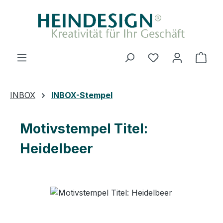
Zum Hauptinhalt springen
Du hast 0 Produ
Ware
INBOX
INBOX-Stempel
Motivstempel Titel:
Heidelbeer
Bildergalerie überspringen