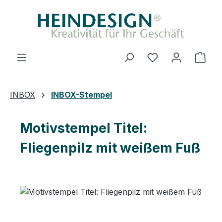
Zum Hauptinhalt springen
Ware
INBOX
INBOX-Stempel
Motivstempel Titel:
Fliegenpilz mit weißem Fuß
Bildergalerie überspringen