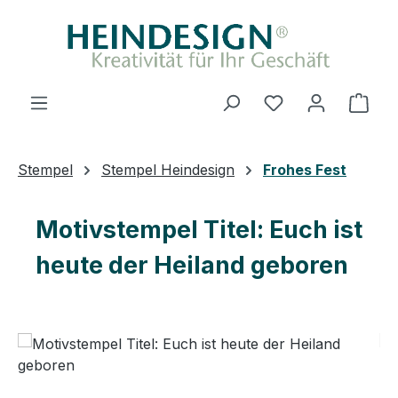
Zum Hauptinhalt springen
Du hast 0 Produ
Ware
Stempel
Stempel Heindesign
Frohes Fest
Motivstempel Titel: Euch ist
heute der Heiland geboren
Bildergalerie überspringen