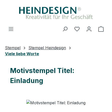
Zum Hauptinhalt springen
Du hast 0 Produ
Ware
Stempel
Stempel Heindesign
Viele liebe Worte
Motivstempel Titel:
Einladung
Bildergalerie überspringen