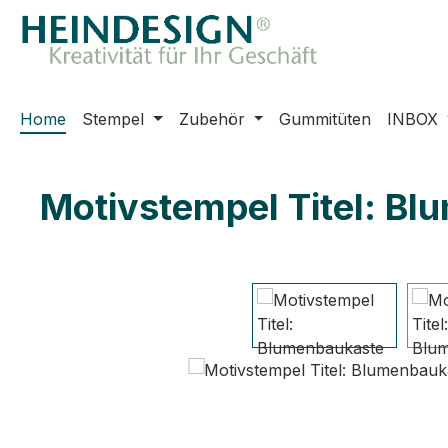
m Hauptinhalt springen
Zur Suche springen
Zur Hauptnavigation springen
Home
Stempel
Zubehör
Gummitüten
INBOX
Motivstempel Titel: Bl
Bildergalerie überspringen