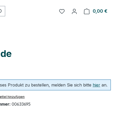
Du hast 0 Produkte auf 
0,00 €
Ware
lde
ses Produkt zu bestellen, melden Sie sich bitte
hier
an.
ttel hinzufügen
mmer:
00633695