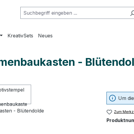
KreativSets
Neues
umenbaukasten - Blütendo
Um die
Zum Merkze
Produktnu